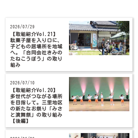
めでとうキャンペーン開催中！
2026/07/13
お知らせ
2026/07/29
「高知家地域共生社会推進宣言」企業・団体が増えま
【取組紹介Vol.21】
した！
駄菓子屋を入り口に、
子どもの居場所を地域
へ。「合同会社きみの
2026/07/13
お知らせ
たねこうぼう」の取り
高知家地域共生社会推進宣言（民間企業・団体の取り
組み
組み概要）
2026/07/10
2026/07/10
取組紹介
【取組紹介Vol.20】
【取組紹介Vol.20】多世代がつながる場所を目指し
多世代がつながる場所
を目指して。三里地区
て。三里地区の新たなお祭り「みさと演舞祭」の取り
の新たなお祭り「みさ
組み【後編】
と演舞祭」の取り組み
【後編】