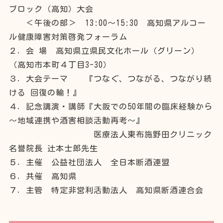
ブロック（高知）大会
＜午後の部＞ 13:00～15:30 高知県アルコー
ル健康障害対策啓発フォーラム
２．会 場 高知県立県民文化ホール（グリーン）
（高知市本町４丁目3-30）
３．大会テーマ 『つなぐ、つながる、つながり続
ける 回復の輪！』
４．記念講演・講師『大阪での50年間の臨床経験から
～地域連携や酒害相談活動再考～』
医療法人東布施野田クリニック
名誉院長 辻本士郎先生
５．主催 公益社団法人 全日本断酒連盟
６．共催 高知県
７．主管 特定非営利活動法人 高知県断酒連合会