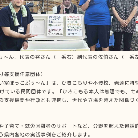
ぅ～ん」代表の谷さん（一番右）副代表の佐伯さん（一番
り等支援任意団体）
い空ぽっこぷぅ～ん」は、ひきこもりや不登校、発達に特
を続けている民間団体です。「ひきこもる本人は無理でも、
の支援機関や行政とも連携し、世代や立場を超えた関係づ
や子育て・就労困難者のサポートなど、分野を超えた包括
う県内各地の実践事例をご紹介します。