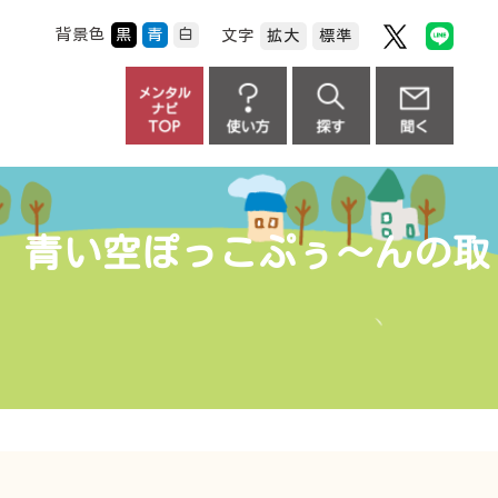
背景色
黒
青
白
文字
拡大
標準
て 青い空ぽっこぷぅ～んの取