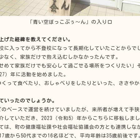
「青い空ぽっこぷぅ～ん」の入り口
上げた経緯を教えてください。
校に入ってから不登校になって長期化していたことからで
少なく、家族だけで抱え込むしかなかったんです。
せめて家族だけでも安心して過ごせる場所をつくりたい」
成27）年に活動を始めました。
つくって食べたり、おしゃべりをしたりといった、ささや
ていったのでしょうか。
どのペースで運営を続けていましたが、来所者が増えて手
していただき、2023（令和5）年からこちらに移転しま
ては、町の健康福祉課や社会福祉協議会の方とも連携しなが
7歳から50代までの16名ほどで、平均年齢は35歳前後です