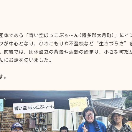
団体である「青い空ぽっこぷぅ～ん(幡多郡大月町)」にイ
フが中心となり、ひきこもりや不登校など“生きづらさ”
。前編では、団体設立の背景や活動の始まり、小さな町だ
んにお話を伺いました。
す。