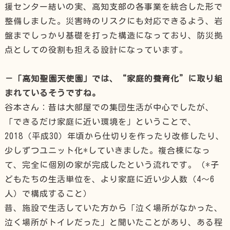
援センター結いの実、高知支部の各事業を統合した形で
整備しました。災害時のリスクにも対応できるよう、岩
盤までしっかり基礎を打った構造になっており、防災拠
点としての役割も担える設計になっています。
－「高知聖園天使園」では、“家庭的養育化”に取り組
まれているそうですね。
谷本さん：昔は大部屋での集団生活が中心でしたが、
「できるだけ家庭に近い環境を」ということで、
2018（平成30）年頃から仕切りを作ったり改修したり、
少しずつユニット化*していきました。複合棟になっ
て、完全に個別の家が完成したという流れです。（*子
どもたちの生活単位を、より家庭に近い少人数（4～6
人）で構成すること）
昔、施設で生活していた方から「泣く場所がなかった、
泣く場所がトイレだった」と聞いたことがあり、ある程