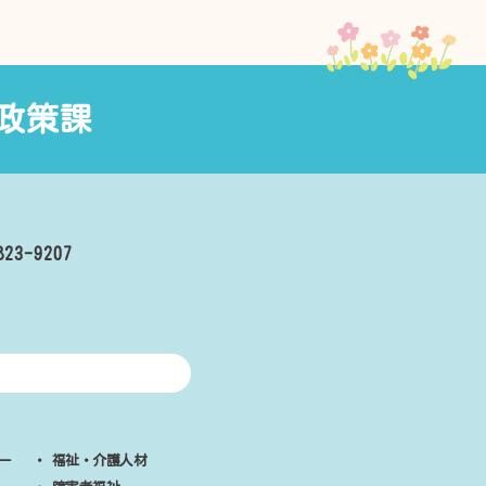
政策課
823-9207
ー
・
福祉・介護人材