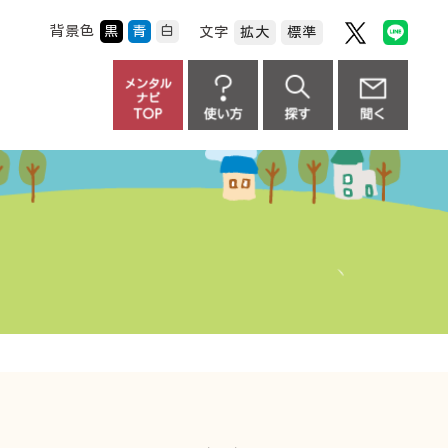
背景色
黒
青
白
文字
拡大
標準