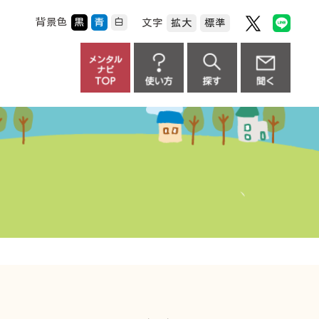
背景色
黒
青
白
文字
拡大
標準