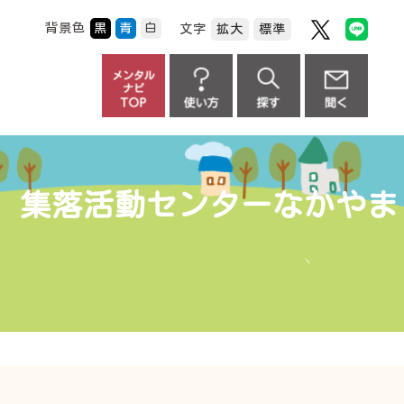
背景色
黒
青
白
文字
拡大
標準
る 集落活動センターなかやま