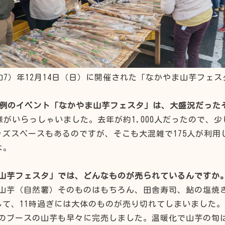
令和7）年12月14日（日）に開催された「なかやま山芋フェ
た恒例のイベント「なかやま山芋フェスタ」は、大盛況だった
客様がいらっしゃいました。去年が約1,000人だったので、
ッズスペースもあるのですが、そこも大混雑で175人が利用
よ。
山芋フェスタ」では、どんなものが売られているんですか
山芋（自然薯）そのものはもちろん、田舎寿司、鮎の塩焼
して、11時過ぎには大体のものが売り切れてしまいました。
のブースの山芋も早々に完売しました。温暖化で山芋の旬